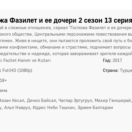
жа Фазилет и ее дочери 2 сезон 13 сери
й в сложные отношения, сериал "Госпожа Фазилет и ее дочери
окого общества. Центральными персонажами повествования вы
Эгемен. Живя в нищете, они пытаются проложить свой путь к бо
ими конфликтами, обманами и страстями, поднимает вопросы ч
редательстве и надежде, которая завораживает зрителя каждо
:
Fazilet Hanım ve Kızları
Год:
2017
:
FullHD (1080p)
Страна:
Турц
18+
1 сез
ама
1
Назан Кесал, Дениз Байсал, Чаглар Эртугрул, Махир Гюнширай,
4
у, Альп Навруз, Идрис Неби Ташкан, Эджем Балтаджи
7
1