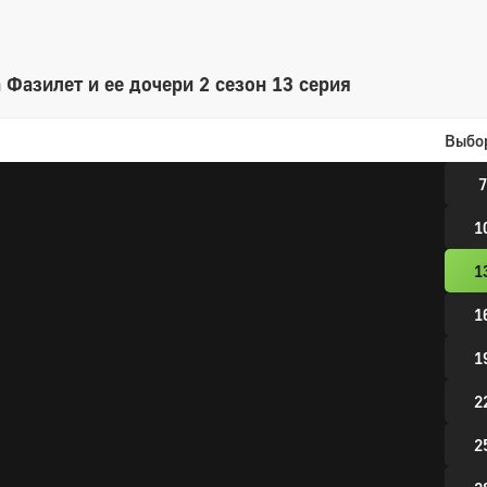
2 сез
Фазилет и ее дочери 2 сезон 13 серия
1
Выбо
4
7
1
1
1
1
2
2