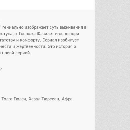
я
" гениально изображает суть выживания в
ступают Госпожа Фазилет и ее дочери
гатству и комфорту. Сериал изобилует
ести и жертвенности. Это история о
й новой серией.
ия
он
 серия
2 серия
3 серия
 Толга Гюлеч, Хазал Тюресан, Афра
 серия
5 серия
6 серия
 серия
8 серия
9 серия
0 серия
11 серия
12 серия