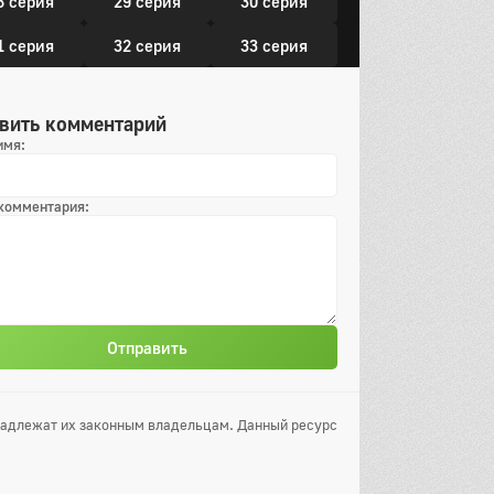
8 серия
29 серия
30 серия
1 серия
32 серия
33 серия
4 серия
35 серия
36 серия
вить комментарий
37 серия
имя:
 комментария:
Отправить
инадлежат их законным владельцам. Данный ресурс