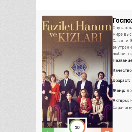
Госпо
Опутанны
мире выс
Хазан и 
внутренн
любви, п
Название
Качество
Возраст:
Жанр:
др
Актеры:
Сарачогл
10